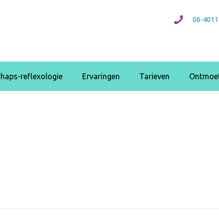
06-4011
haps-reflexologie
Ervaringen
Tarieven
Ontmoet
Kay Poelen