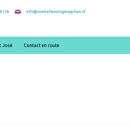
6158
info@voetreflexologiewijchen.nl
 José
Contact en route